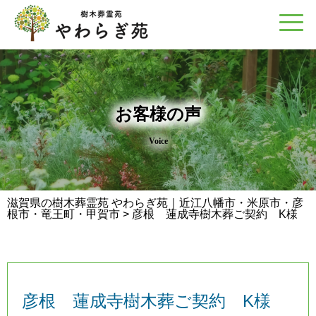
お客様の声
Voice
滋賀県の樹木葬霊苑 やわらぎ苑｜近江八幡市・米原市・彦
根市・竜王町・甲賀市
>
彦根 蓮成寺樹木葬ご契約 K様
彦根 蓮成寺樹木葬ご契約 K様