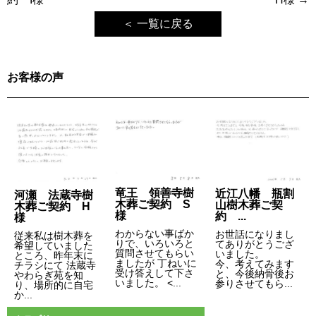
ナ
＜ 一覧に戻る
ビ
ゲ
お客様の声
ー
シ
ョ
ン
竜王 領善寺樹
近江八幡 瓶割
河瀬 法蔵寺樹
木葬ご契約 S
山樹木葬ご契
木葬ご契約 H
様
約 ...
様
わからない事ばか
お世話になりまし
従来私は樹木葬を
りで、いろいろと
てありがとうござ
希望していました
質問させてもらい
いました。
ところ、昨年末に
ましたが 丁ねいに
今、考えてみます
チラシにて 法蔵寺
受け答えして下さ
と、今後納骨後お
やわらぎ苑を知
いました。 <...
参りさせてもら...
り、場所的に自宅
か...