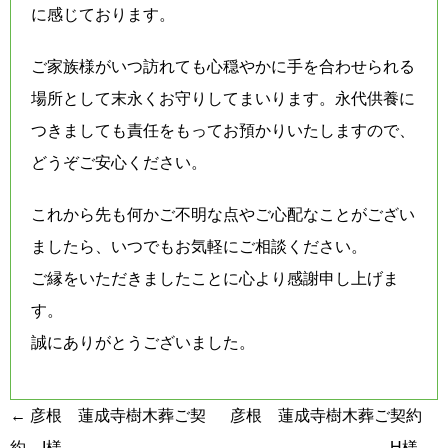
に感じております。
ご家族様がいつ訪れても心穏やかに手を合わせられる
場所として末永くお守りしてまいります。永代供養に
つきましても責任をもってお預かりいたしますので、
どうぞご安心ください。
これから先も何かご不明な点やご心配なことがござい
ましたら、いつでもお気軽にご相談ください。
ご縁をいただきましたことに心より感謝申し上げま
す。
誠にありがとうございました。
投
←
彦根 蓮成寺樹木葬ご契
彦根 蓮成寺樹木葬ご契約
稿
約 I様
H様
→