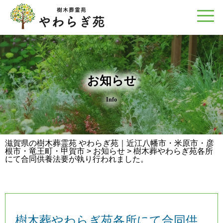
お知らせ
Info
滋賀県の樹木葬霊苑 やわらぎ苑｜近江八幡市・米原市・彦
根市・竜王町・甲賀市
>
お知らせ
>
樹木葬やわらぎ苑各所
にて合同供養法要が執り行われました。
樹木葬やわらぎ苑各所にて合同供