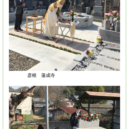
彦根 蓮成寺