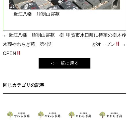
近江八幡 瓶割山霊苑
投
←
近江八幡 瓶割山霊苑 樹
甲賀市水口町に待望の樹木葬
稿
木葬やわらぎ苑 第4期
がオープン
→
ナ
OPEN
ビ
＜ 一覧に戻る
ゲ
ー
同じカテゴリの記事
シ
ョ
ン