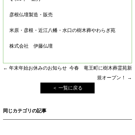
彦根仏壇製造・販売
米原・彦根・近江八幡・水口の樹木葬やわらぎ苑
株式会社 伊藤仏壇
投
←
年末年始お休みのお知らせ
今春 竜王町に樹木葬霊苑新
稿
規オープン！
→
ナ
＜ 一覧に戻る
ビ
ゲ
同じカテゴリの記事
ー
シ