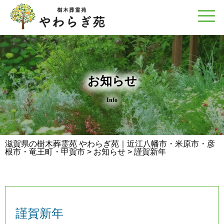
お知らせ
Info
滋賀県の樹木葬霊苑 やわらぎ苑｜近江八幡市・米原市・彦
根市・竜王町・甲賀市
>
お知らせ
>
謹賀新年
謹賀新年