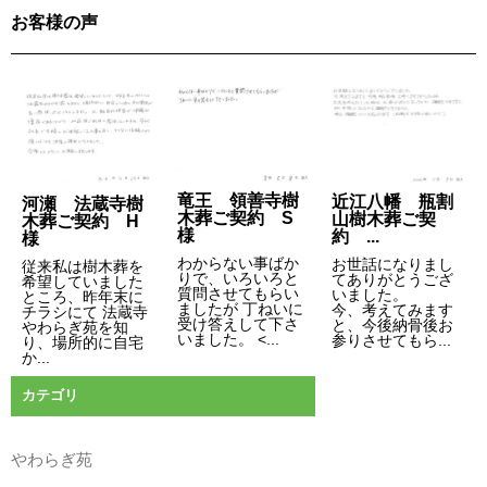
ゲ
お客様の声
ー
シ
ョ
ン
竜王 領善寺樹
近江八幡 瓶割
河瀬 法蔵寺樹
木葬ご契約 S
山樹木葬ご契
木葬ご契約 H
様
約 ...
様
わからない事ばか
お世話になりまし
従来私は樹木葬を
りで、いろいろと
てありがとうござ
希望していました
質問させてもらい
いました。
ところ、昨年末に
ましたが 丁ねいに
今、考えてみます
チラシにて 法蔵寺
受け答えして下さ
と、今後納骨後お
やわらぎ苑を知
いました。 <...
参りさせてもら...
り、場所的に自宅
か...
カテゴリ
やわらぎ苑