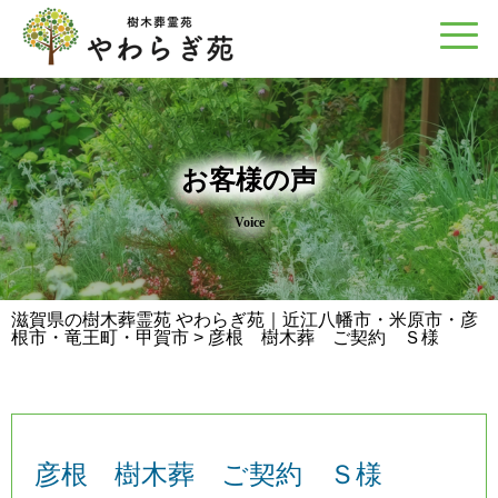
お客様の声
Voice
滋賀県の樹木葬霊苑 やわらぎ苑｜近江八幡市・米原市・彦
根市・竜王町・甲賀市
>
彦根 樹木葬 ご契約 Ｓ様
彦根 樹木葬 ご契約 Ｓ様