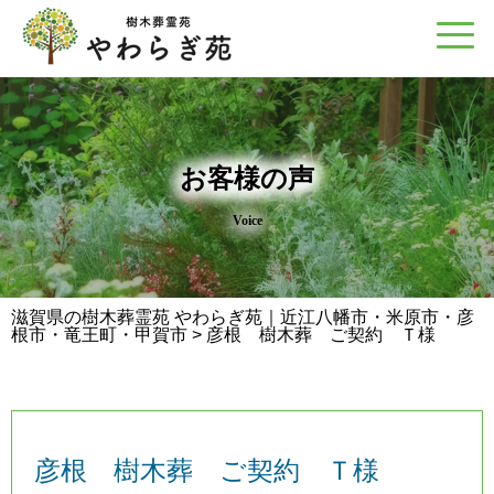
お客様の声
Voice
滋賀県の樹木葬霊苑 やわらぎ苑｜近江八幡市・米原市・彦
根市・竜王町・甲賀市
>
彦根 樹木葬 ご契約 Ｔ様
彦根 樹木葬 ご契約 Ｔ様