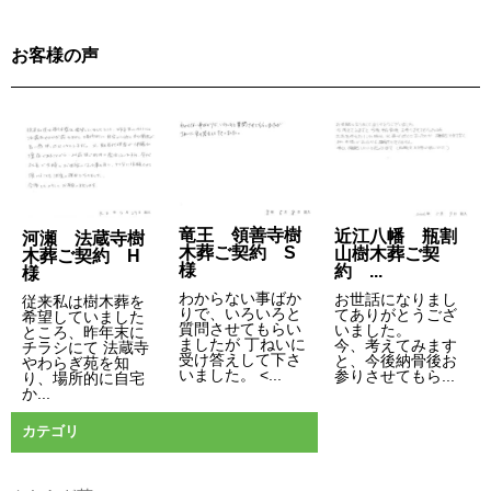
ビ
ゲ
お客様の声
ー
シ
ョ
ン
竜王 領善寺樹
近江八幡 瓶割
河瀬 法蔵寺樹
木葬ご契約 S
山樹木葬ご契
木葬ご契約 H
様
約 ...
様
わからない事ばか
お世話になりまし
従来私は樹木葬を
りで、いろいろと
てありがとうござ
希望していました
質問させてもらい
いました。
ところ、昨年末に
ましたが 丁ねいに
今、考えてみます
チラシにて 法蔵寺
受け答えして下さ
と、今後納骨後お
やわらぎ苑を知
いました。 <...
参りさせてもら...
り、場所的に自宅
か...
カテゴリ