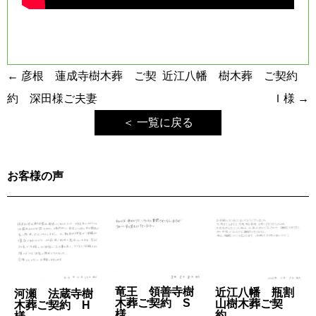
投
←
彦根 蓮成寺樹木葬 ご契
近江八幡 樹木葬 ご契約
稿
約 深田様ご夫妻
Ｉ様
→
ナ
＜ 一覧に戻る
ビ
ゲ
お客様の声
ー
シ
ョ
ン
竜王 領善寺樹
近江八幡 瓶割
河瀬 法蔵寺樹
木葬ご契約 S
山樹木葬ご契
木葬ご契約 H
様
約 ...