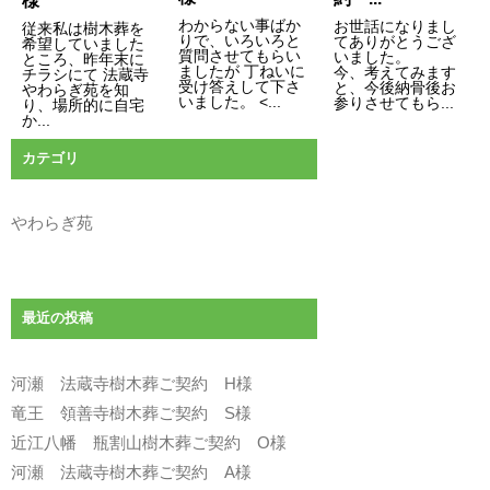
様
わからない事ばか
お世話になりまし
従来私は樹木葬を
りで、いろいろと
てありがとうござ
希望していました
質問させてもらい
いました。
ところ、昨年末に
ましたが 丁ねいに
今、考えてみます
チラシにて 法蔵寺
受け答えして下さ
と、今後納骨後お
やわらぎ苑を知
いました。 <...
参りさせてもら...
り、場所的に自宅
か...
カテゴリ
やわらぎ苑
最近の投稿
河瀬 法蔵寺樹木葬ご契約 H様
竜王 領善寺樹木葬ご契約 S様
近江八幡 瓶割山樹木葬ご契約 O様
河瀬 法蔵寺樹木葬ご契約 A様