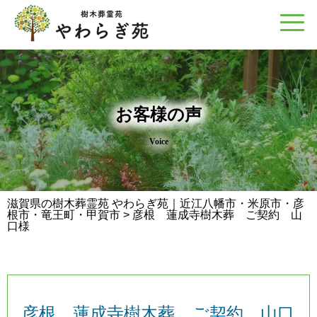
お客様の声
Voice
滋賀県の樹木葬霊苑 やわらぎ苑｜近江八幡市・米原市・彦
根市・竜王町・甲賀市
>
彦根 蓮成寺樹木葬 ご契約 山
口様
彦根 蓮成寺樹木葬 ご契約 山口