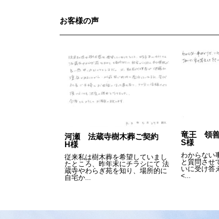
ビ
お客様の声
ゲ
ー
シ
ョ
ン
竜王 領
河瀬 法蔵寺樹木葬ご契約
S様
H様
わからない
従来私は樹木葬を希望していまし
と質問させ
たところ、昨年末にチラシにて 法
いに受け答
蔵寺やわらぎ苑を知り、場所的に
<...
自宅か...