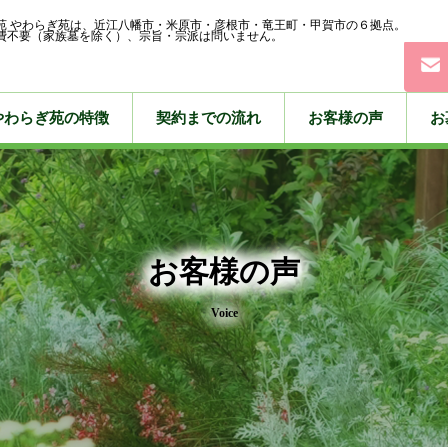
苑 やわらぎ苑は、近江八幡市・米原市・彦根市・竜王町・甲賀市の６拠点。
費不要（家族墓を除く）、宗旨・宗派は問いません。
やわらぎ苑の特徴
契約までの流れ
お客様の声
お
お客様の声
Voice