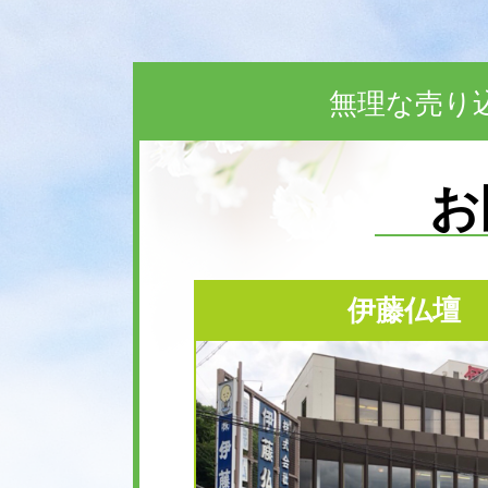
無理な売り
お
伊藤仏壇