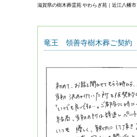
滋賀県の樹木葬霊苑 やわらぎ苑｜近江八幡
竜王 領善寺樹木葬ご契約