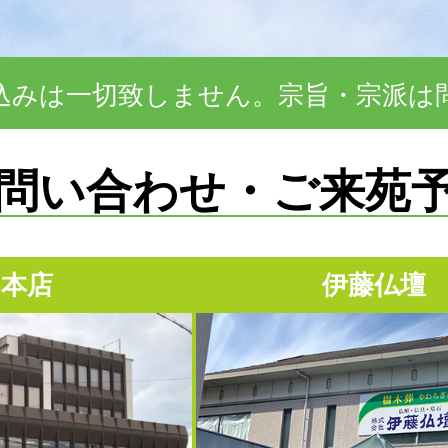
込みは一切致しません。宗旨・宗派は
問い合わせ・ご来苑
 本店
伊藤仏壇