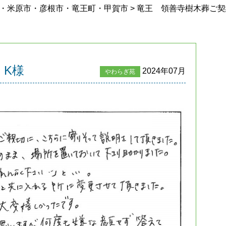
市・米原市・彦根市・竜王町・甲賀市
>
竜王 領善寺樹木葬ご契
 K様
2024年07月
やわらぎ苑