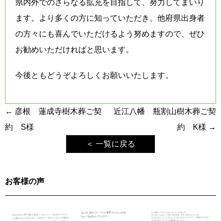
県内外でのさらなる拡充を目指して、努力してまいり
ます。
より多くの方に知っていただき、
他府県出身者
の方々にも喜んでいただけるよう努めますので、ぜひ
お勧めいただければと思います。
今後ともどうぞよろしくお願いいたします。
投
←
彦根 蓮成寺樹木葬ご契
近江八幡 瓶割山樹木葬ご契
稿
約 S様
約 K様
→
ナ
＜ 一覧に戻る
ビ
ゲ
お客様の声
ー
シ