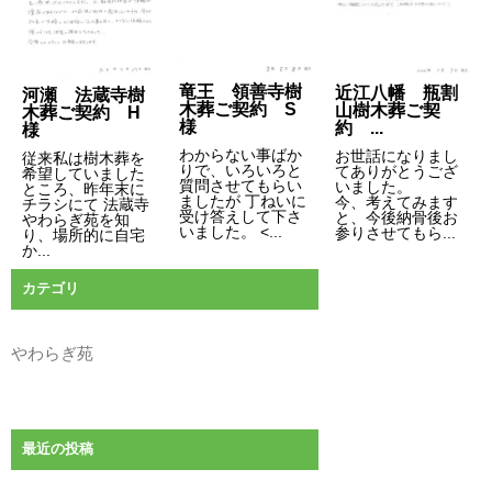
ョ
ン
竜王 領善寺樹
近江八幡 瓶割
河瀬 法蔵寺樹
木葬ご契約 S
山樹木葬ご契
木葬ご契約 H
様
約 ...
様
わからない事ばか
お世話になりまし
従来私は樹木葬を
りで、いろいろと
てありがとうござ
希望していました
質問させてもらい
いました。
ところ、昨年末に
ましたが 丁ねいに
今、考えてみます
チラシにて 法蔵寺
受け答えして下さ
と、今後納骨後お
やわらぎ苑を知
いました。 <...
参りさせてもら...
り、場所的に自宅
か...
カテゴリ
やわらぎ苑
最近の投稿