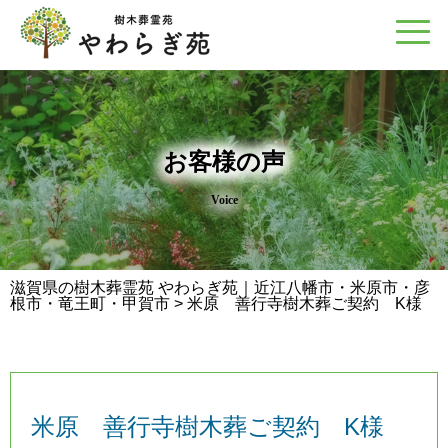
お客様の声
Voice
滋賀県の樹木葬霊苑 やわらぎ苑｜近江八幡市・米原市・彦
根市・竜王町・甲賀市
>
米原 善行寺樹木葬ご契約 K様
米原 善行寺樹木葬ご契約 K様