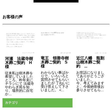
ビ
ゲ
お客様の声
ー
シ
ョ
ン
竜王 領善寺樹
近江八幡 瓶割
河瀬 法蔵寺樹
木葬ご契約 S
山樹木葬ご契
木葬ご契約 H
様
約 ...
様
わからない事ばか
お世話になりまし
従来私は樹木葬を
りで、いろいろと
てありがとうござ
希望していました
質問させてもらい
いました。
ところ、昨年末に
ましたが 丁ねいに
今、考えてみます
チラシにて 法蔵寺
受け答えして下さ
と、今後納骨後お
やわらぎ苑を知
いました。 <...
参りさせてもら...
り、場所的に自宅
か...
カテゴリ