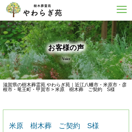
お客様の声
Voice
滋賀県の樹木葬霊苑 やわらぎ苑｜近江八幡市・米原市・彦
根市・竜王町・甲賀市
>
米原 樹木葬 ご契約 S様
米原 樹木葬 ご契約 S様