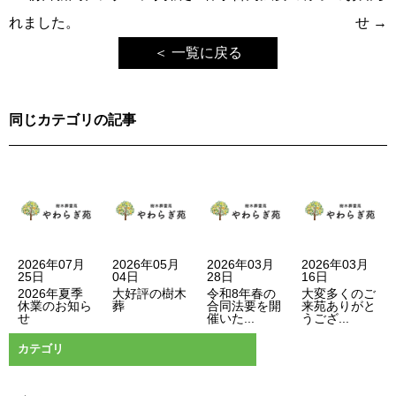
稿
れました。
せ
→
ナ
＜ 一覧に戻る
ビ
ゲ
同じカテゴリの記事
ー
シ
ョ
ン
2026年07月
2026年05月
2026年03月
2026年03月
25日
04日
28日
16日
2026年夏季
大好評の樹木
令和8年春の
大変多くのご
休業のお知ら
葬
合同法要を開
来苑ありがと
せ
催いた...
うござ...
カテゴリ