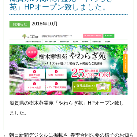
苑」HPオープン致しました。
2018年10月
お知らせ
滋賀県の樹木葬霊苑「やわらぎ苑」HPオープン致し
ました。
投
←
朝日新聞デジタルに掲載さ
春季合同法要の様子のお知ら